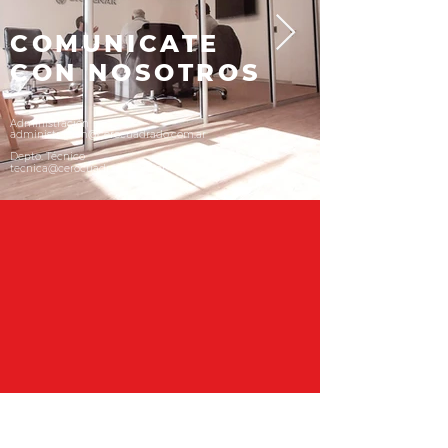
COMUNICATE
CON NOSOTROS
Administración
administracion@cerocuadrado.com.ar
Depto. Técnico
tecnica@cerocuadrado.com.ar