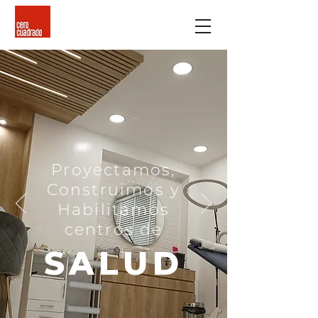
Proyectamos,
Construimos y
Habilitamos
centros de
SALUD